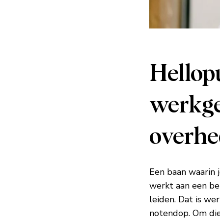
Hellopu
werkge
overhe
Een baan waarin j
werkt aan een be
leiden. Dat is we
notendop. Om die