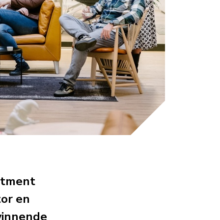
uitment
tor en
winnende