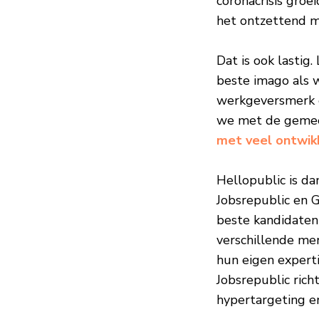
coronacrisis gro
het ontzettend mo
Dat is ook lastig
beste imago als 
werkgeversmerk é
we met de gemeen
met veel ontwik
Hellopublic is da
Jobsrepublic en 
beste kandidaten
verschillende mer
hun eigen experti
Jobsrepublic rich
hypertargeting e