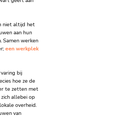
wart geeft aan
niet altijd het
ouwen aan hun
en. Samen werken
er;
een werkplek
varing bij
ecies hoe ze de
er te zetten met
zich allebei op
lokale overheid.
ouwen van