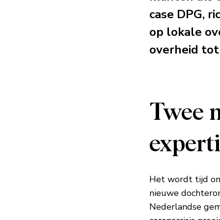
case DPG, ri
op lokale o
overheid to
Twee m
expert
Het wordt tijd om
nieuwe dochteron
Nederlandse geme