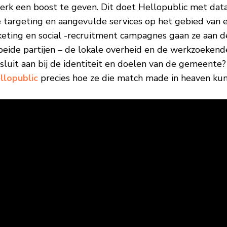
rk een boost te geven. Dit doet Hellopublic met da
te targeting en aangevulde services op het gebied van
keting en social -recruitment campagnes gaan ze aan d
beide partijen – de lokale overheid en de werkzoekende
luit aan bij de identiteit en doelen van de gemeente? 
llopublic
precies hoe ze die match made in heaven ku