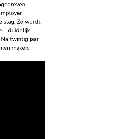
tagedreven
 employer
e slag. Zo wordt
 – duidelijk.
Na twintig jaar
nnen maken.