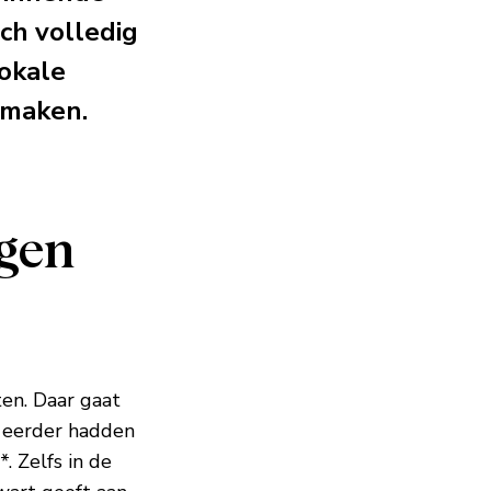
ich volledig
okale
 maken.
igen
en. Daar gaat
t eerder hadden
 Zelfs in de