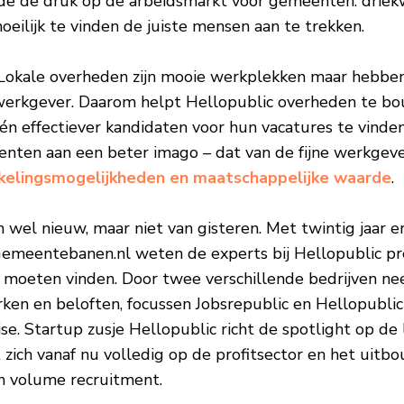
eide de druk op de arbeidsmarkt voor gemeenten: driek
eilijk te vinden de juiste mensen aan te trekken.
. Lokale overheden zijn mooie werkplekken maar hebben 
werkgever. Daarom helpt Hellopublic overheden te b
n effectiever kandidaten voor hun vacatures te vind
ten aan een beter imago – dat van de fijne werkgev
kelingsmogelijkheden en maatschappelijke waarde
.
n wel nieuw, maar niet van gisteren. Met twintig jaar er
Gemeentebanen.nl weten de experts bij Hellopublic pr
 moeten vinden. Door twee verschillende bedrijven ne
ken en beloften, focussen Jobsrepublic en Hellopublic 
se. Startup zusje Hellopublic richt de spotlight op de 
t zich vanaf nu volledig op de profitsector en het uitb
n volume recruitment.