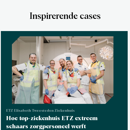
Inspirerende cases
ETZ Elisabeth Tweesteden Ziekenhuis
Hoe top-ziekenhuis ETZ extreem
schaars zorgpersoneel werft