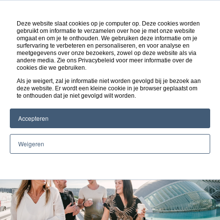
NL
Deze website slaat cookies op je computer op. Deze cookies worden
gebruikt om informatie te verzamelen over hoe je met onze website
omgaat en om je te onthouden. We gebruiken deze informatie om je
surfervaring te verbeteren en personaliseren, en voor analyse en
In 3
maanden
tijd
100
meetgegevens over onze bezoekers, zowel op deze website als via
andere media. Zie ons Privacybeleid voor meer informatie over de
cookies die we gebruiken.
Nederlandse callcenter
Als je weigert, zal je informatie niet worden gevolgd bij je bezoek aan
deze website. Er wordt een kleine cookie in je browser geplaatst om
medewerkers in Valencia
te onthouden dat je niet gevolgd wilt worden.
Accepteren
Weigeren