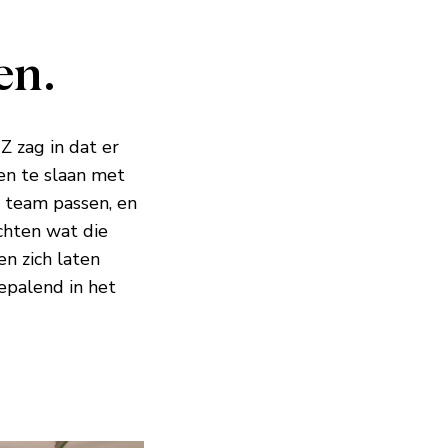
en.
 zag in dat er
en te slaan met
t team passen, en
chten wat die
en zich laten
epalend in het