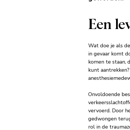
Een le
Wat doe je als d
in gevaar komt do
komen te staan, d
kunt aantrekken?
anesthesiemedewe
Onvoldoende besc
verkeersslachtoff
vervoerd. Door h
gedwongen terugs
rol in de trauma