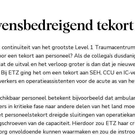
vensbedreigend tekort
e continuïteit van het grootste Level 1 Traumacentru
or een tekort aan personeel? Als de collega’s dusdan
at de uitval en het verloop groter is dan dat je nie
 Bij ETZ ging het om een tekort aan SEH, CCU en IC-v
rkers en operatieassistenten voor de acute as van het
hikbaar personeel betekent bijvoorbeeld dat ambula
ers in kritieke fase naar andere delen van het land m
et personeelstekort dreigde sluitingen van operatieka
chroeven van de capaciteit. Hierdoor zou ETZ haar cru
zorg onvoldoende kunnen waarmaken en zou de instro