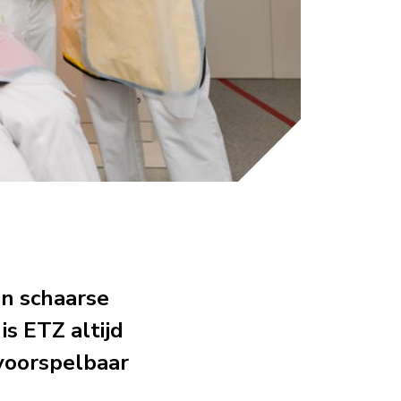
an schaarse
s ETZ altijd
 voorspelbaar