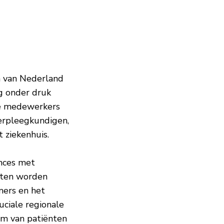
m van Nederland
ig onder druk
uwe medewerkers
erpleegkundigen,
 ziekenhuis.
nces met
oeten worden
mers en het
ciale regionale
om van patiënten