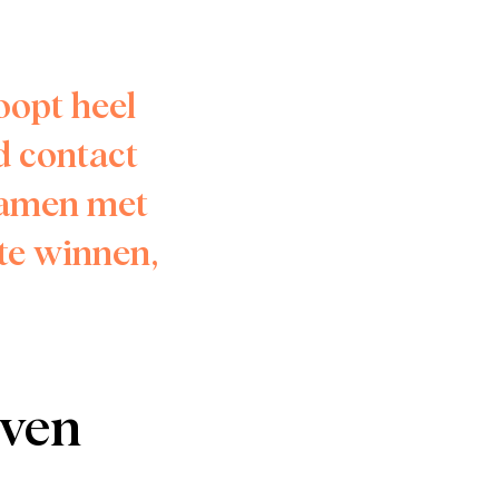
oopt heel
d contact
 samen met
te winnen,
rven